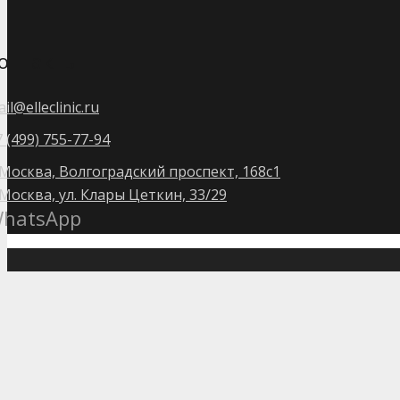
онтакты
il@elleclinic.ru
 (499) 755-77-94
. Москва, Волгоградский проспект, 168с1
 Москва, ул. Клары Цеткин, 33/29
hatsApp