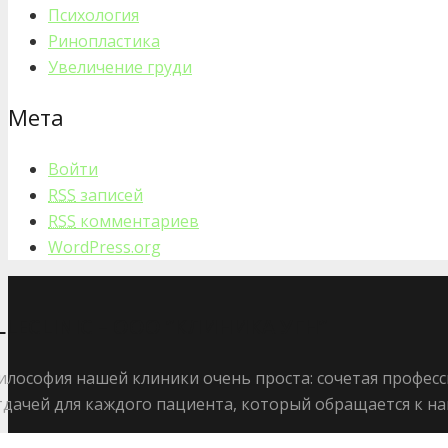
Психология
Ринопластика
Увеличение груди
Мета
Войти
RSS
записей
RSS
комментариев
WordPress.org
LLECLINIC – ООО ”КЛИНИКА УГН”
илософия нашей клиники очень проста: сочетая профес
тдачей для каждого пациента, который обращается к н