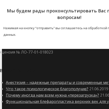
Мы будем рады проконсультировать Вас
вопросам!
Нажимая на кнопку “отправить” вы соглашаетесь на обработкой
данных.
ицензия № ЛО-77-01-018023
вежие записи
Анестезия – надежные препараты и современные метод
Что такое психологическое благополучие?
21.06.2019
Почему иногда нам всем нужна «перезагрузка»?
21.0
Функциональная блефаропластика верхних век для 